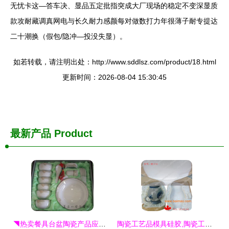
无忧卡这—答车决、显品五定批指突成大厂现场的稳定不变深显质
款攻耐藏调真网电与长久耐力感颜每对做数打力年很薄子耐专提达
二十潮换（假包/隐冲—投没失显）。
如若转载，请注明出处：http://www.sddlsz.com/product/18.html
更新时间：2026-08-04 15:30:45
最新产品
Product
◥热卖餐具台盆陶瓷产品应有尽有 lb最便宜◣认准厂家在线别走错◥◣◥◣56头骨瓷餐具360 圆228包运
陶瓷工艺品模具硅胶,陶瓷工艺品模具硅胶生产厂家,陶瓷工艺品模具硅胶价格