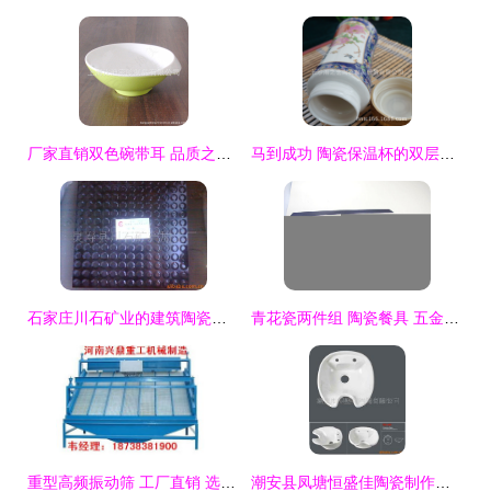
厂家直销双色碗带耳 品质之选，价格透明——上海比迪密胺制品解析
马到成功 陶瓷保温杯的双层结构设计与商务礼品市场解析
石家庄川石矿业的建筑陶瓷产品全景与陶瓷制品种类
青花瓷两件组 陶瓷餐具 五金制品 促销礼品 积分兑换图片,青花瓷两件组 陶瓷餐具 五金制品 促销礼品 积分兑换图片大全,揭阳市东山区三吉五金制品厂-8-
重型高频振动筛 工厂直销 选矿厂分级作业的必备设备
潮安县凤塘恒盛佳陶瓷制作厂——美容材料及用具产品列表 陶瓷制品